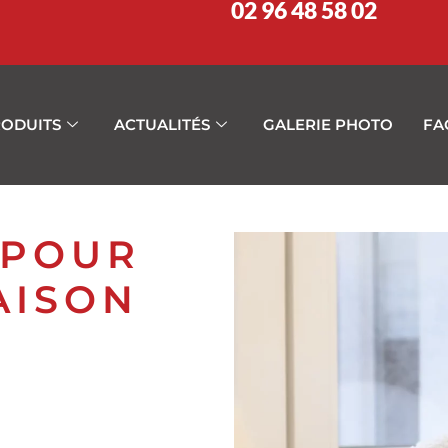
02 96 48 58 02
ODUITS
ACTUALITÉS
GALERIE PHOTO
FA
 POUR
AISON