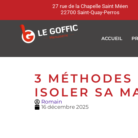
27 rue de la Chapelle Saint Méen
22700 Saint-Quay-Perros
ACCUEIL
PR
3 MÉTHODES
ISOLER SA M
Romain
16 décembre 2025