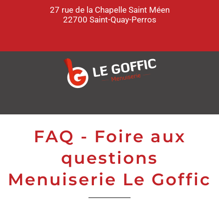
27 rue de la Chapelle Saint Méen
22700 Saint-Quay-Perros
FAQ - Foire aux
questions
Menuiserie Le Goffic