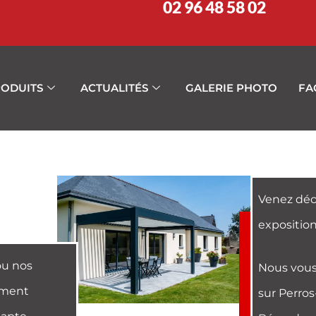
02 96 48 58 02
ODUITS
ACTUALITÉS
GALERIE PHOTO
FA
Venez déc
expositio
ou nos
Nous vous
rement
sur Perros