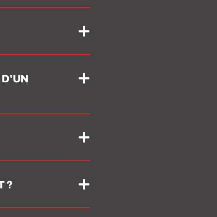
 D'UN
 ?