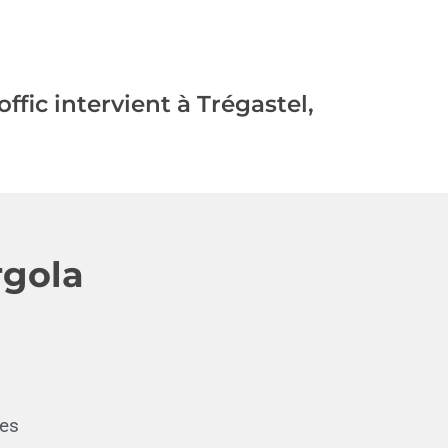
fic intervient à Trégastel,
rgola
les