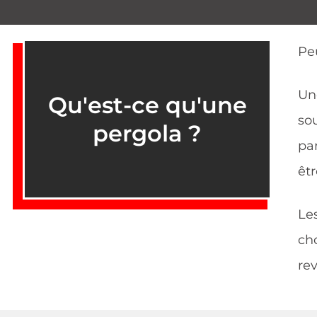
Pe
Un
Qu'est-ce qu'une
sou
pergola ?
pa
êtr
Le
ch
re