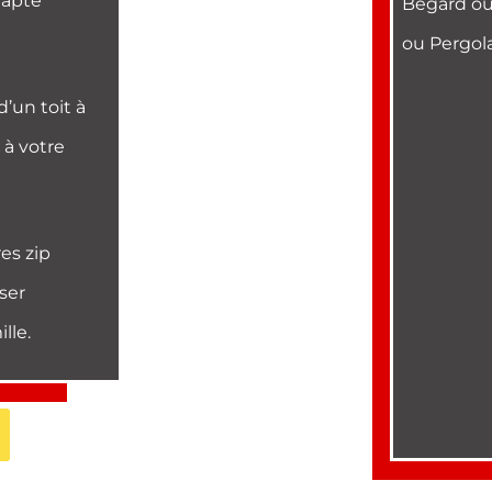
dapte
Bégard ou 
ou Pergola
’un toit à
 à votre
es zip
ser
lle.