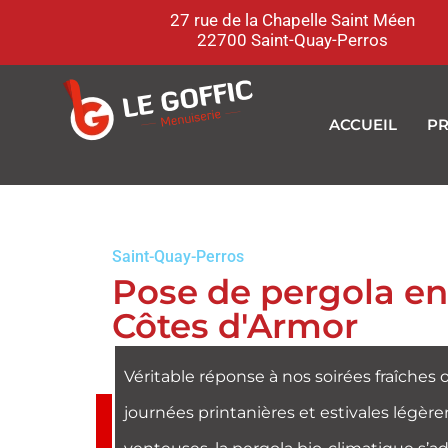
27 rue de la Chapelle Saint Méen
22700 Saint-Quay-Perros
ACCUEIL
PR
Saint-Quay-Perros
Pose de pergola en
Côtes d'Armor
Véritable réponse à nos soirées fraîches 
journées printanières et estivales légè