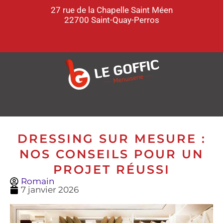
27 rue de la Chapelle Saint Méen
22700 Saint-Quay-Perros
DRESSING SUR MESURE :
NOS CONSEILS POUR UN
PROJET RÉUSSI
Romain
7 janvier 2026