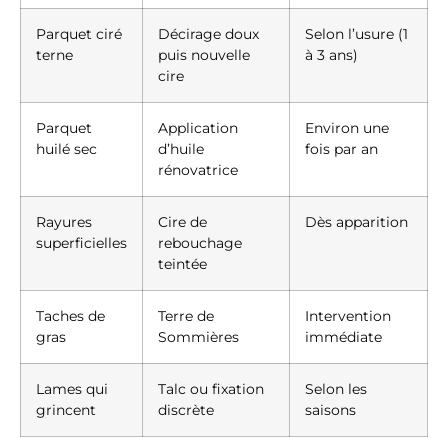
Parquet ciré
Décirage doux
Selon l’usure (1
terne
puis nouvelle
à 3 ans)
cire
Parquet
Application
Environ une
huilé sec
d’huile
fois par an
rénovatrice
Rayures
Cire de
Dès apparition
superficielles
rebouchage
teintée
Taches de
Terre de
Intervention
gras
Sommières
immédiate
Lames qui
Talc ou fixation
Selon les
grincent
discrète
saisons