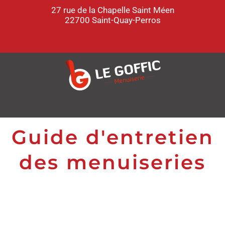
27 rue de la Chapelle Saint Méen
22700 Saint-Quay-Perros
Guide d'entretien
des menuiseries