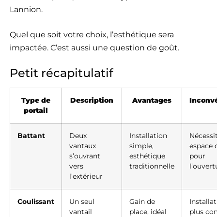
Lannion.
Quel que soit votre choix, l’esthétique sera
impactée. C’est aussi une question de goût.
Petit récapitulatif
Type de
Description
Avantages
Inconv
portail
Battant
Deux
Installation
Nécessi
vantaux
simple,
espace 
s’ouvrant
esthétique
pour
vers
traditionnelle
l’ouvert
l’extérieur
Coulissant
Un seul
Gain de
Installa
vantail
place, idéal
plus co