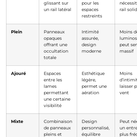
glissant sur
pour les
nécessi
un rail latéral
espaces
rail soli
restreints
Plein
Panneaux
Intimité
Moins d
opaques
assurée,
luminosi
offrant une
design
peut se
occultation
moderne
massif
totale
Ajouré
Espaces
Esthétique
Moins
entre les
légère,
d’intimi
lames
permet une
laisser 
permettant
aération
vent
une certaine
visibilité
Mixte
Combinaison
Design
Peut né
de panneaux
personnalisé,
un entr
pleins et
équilibre
plus fr