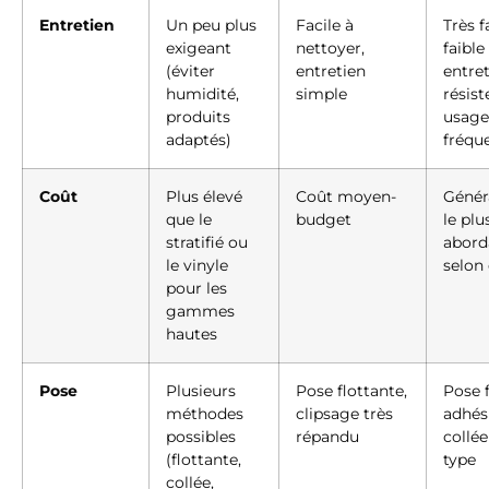
Entretien
Un peu plus
Facile à
Très f
exigeant
nettoyer,
faible
(éviter
entretien
entret
humidité,
simple
résist
produits
usage
adaptés)
fréqu
Coût
Plus élevé
Coût moyen-
Génér
que le
budget
le plu
stratifié ou
abord
le vinyle
selon 
pour les
gammes
hautes
Pose
Plusieurs
Pose flottante,
Pose f
méthodes
clipsage très
adhés
possibles
répandu
collée
(flottante,
type
collée,