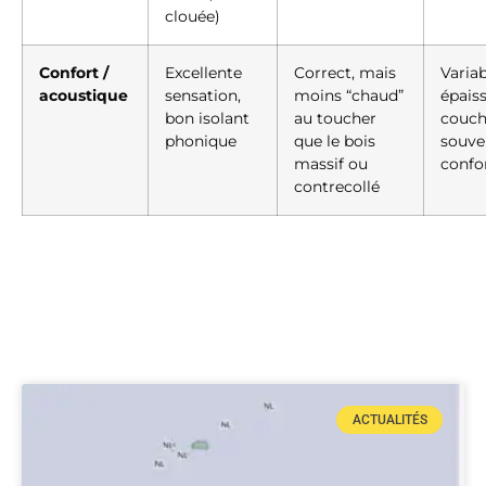
clouée)
Confort /
Excellente
Correct, mais
Variab
acoustique
sensation,
moins “chaud”
épais
bon isolant
au toucher
couch
phonique
que le bois
souve
massif ou
confor
contrecollé
ACTUALITÉS