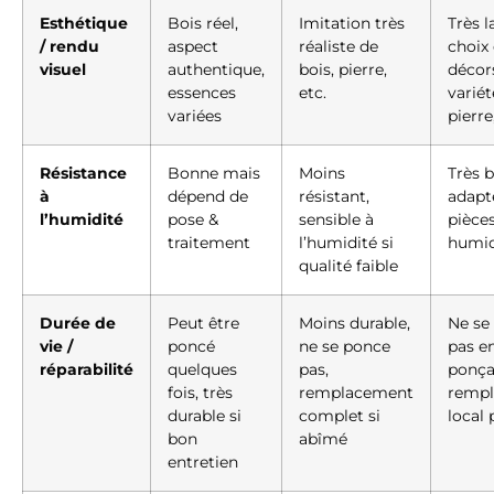
Esthétique
Bois réel,
Imitation très
Très l
/ rendu
aspect
réaliste de
choix
visuel
authentique,
bois, pierre,
décor
essences
etc.
variét
variées
pierre
Résistance
Bonne mais
Moins
Très 
à
dépend de
résistant,
adapt
l’humidité
pose &
sensible à
pièce
traitement
l’humidité si
humi
qualité faible
Durée de
Peut être
Moins durable,
Ne se
vie /
poncé
ne se ponce
pas e
réparabilité
quelques
pas,
ponça
fois, très
remplacement
remp
durable si
complet si
local 
bon
abîmé
entretien