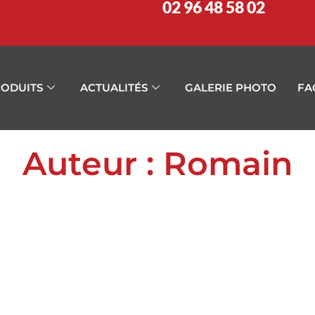
02 96 48 58 02
ODUITS
ACTUALITÉS
GALERIE PHOTO
FA
Auteur :
Romain