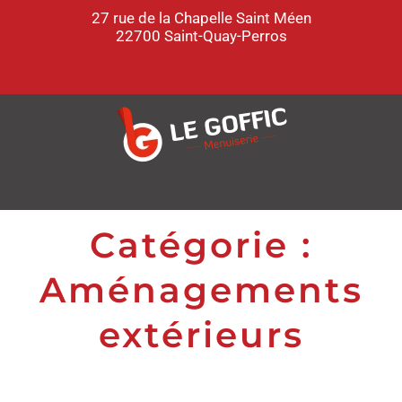
27 rue de la Chapelle Saint Méen
22700 Saint-Quay-Perros
Catégorie :
Aménagements
extérieurs