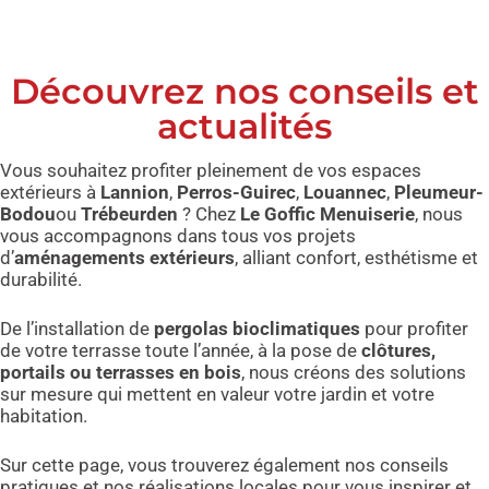
Découvrez nos conseils et
actualités
Vous souhaitez profiter pleinement de vos espaces
extérieurs à
Lannion
,
Perros-Guirec
,
Louannec
,
Pleumeur-
Bodou
ou
Trébeurden
? Chez
Le Goffic Menuiserie
, nous
vous accompagnons dans tous vos projets
d’
aménagements extérieurs
, alliant confort, esthétisme et
durabilité.
De l’installation de
pergolas bioclimatiques
pour profiter
de votre terrasse toute l’année, à la pose de
clôtures,
portails ou terrasses en bois
, nous créons des solutions
sur mesure qui mettent en valeur votre jardin et votre
habitation.
Sur cette page, vous trouverez également nos conseils
pratiques et nos réalisations locales pour vous inspirer et